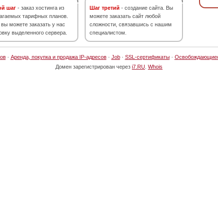
ой шаг
- заказ хостинга из
Шаг третий
- создание сайта. Вы
агаемых тарифных планов.
можете заказать сайт любой
 вы можете заказать у нас
сложности, связавшись с нашим
овку выделенного сервера.
специалистом.
ов
·
Аренда, покупка и продажа IP-адресов
·
Job
·
SSL-сертификаты
·
Освобождающие
Домен зарегистрирован через
i7.RU
.
Whois