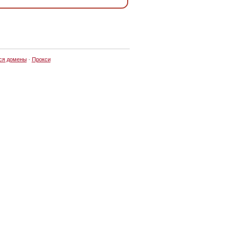
ся домены
·
Прокси