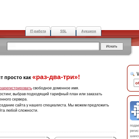
IT-работа
SSL
Аукцион
W
«раз-два-три»!
т просто как
зарегистрировать
свободное доменное имя.
остинг, выбрав подходящий тарифный план или заказать
енного сервера.
оздание сайта у нашего специалиста. Мы можем предложить
йта любой сложности.
пода
регис
шанс