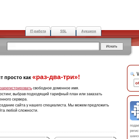
IT-работа
SSL
Аукцион
W
«раз-два-три»!
т просто как
зарегистрировать
свободное доменное имя.
остинг, выбрав подходящий тарифный план или заказать
енного сервера.
оздание сайта у нашего специалиста. Мы можем предложить
йта любой сложности.
пода
регис
шанс