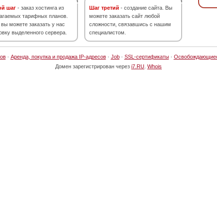
ой шаг
- заказ хостинга из
Шаг третий
- создание сайта. Вы
агаемых тарифных планов.
можете заказать сайт любой
 вы можете заказать у нас
сложности, связавшись с нашим
овку выделенного сервера.
специалистом.
ов
·
Аренда, покупка и продажа IP-адресов
·
Job
·
SSL-сертификаты
·
Освобождающие
Домен зарегистрирован через
i7.RU
.
Whois