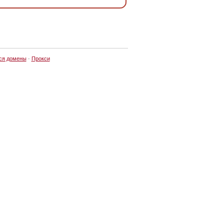
ся домены
·
Прокси