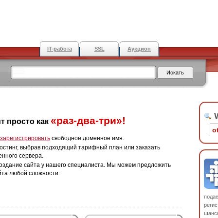
IT-работа
SSL
Аукцион
W
«раз-два-три»!
т просто как
зарегистрировать
свободное доменное имя.
остинг, выбрав подходящий тарифный план или заказать
енного сервера.
оздание сайта у нашего специалиста. Мы можем предложить
йта любой сложности.
пода
регис
шанс