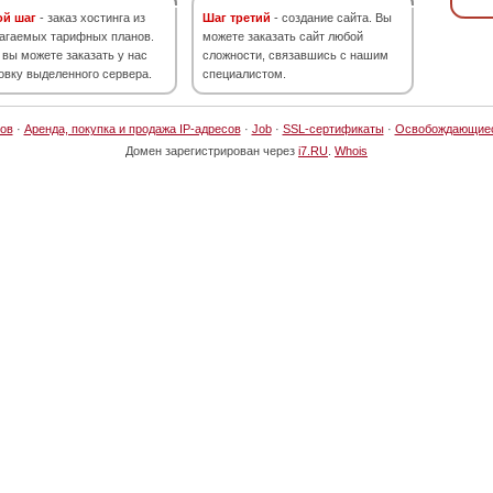
ой шаг
- заказ хостинга из
Шаг третий
- создание сайта. Вы
агаемых тарифных планов.
можете заказать сайт любой
 вы можете заказать у нас
сложности, связавшись с нашим
овку выделенного сервера.
специалистом.
ов
·
Аренда, покупка и продажа IP-адресов
·
Job
·
SSL-сертификаты
·
Освобождающие
Домен зарегистрирован через
i7.RU
.
Whois