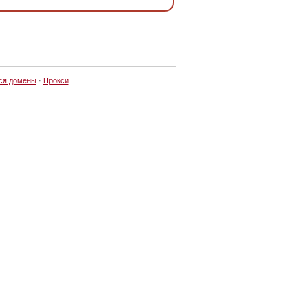
ся домены
·
Прокси