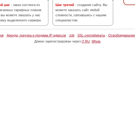
ой шаг
- заказ хостинга из
Шаг третий
- создание сайта. Вы
агаемых тарифных планов.
можете заказать сайт любой
 вы можете заказать у нас
сложности, связавшись с нашим
овку выделенного сервера.
специалистом.
ов
·
Аренда, покупка и продажа IP-адресов
·
Job
·
SSL-сертификаты
·
Освобождающие
Домен зарегистрирован через
i7.RU
.
Whois