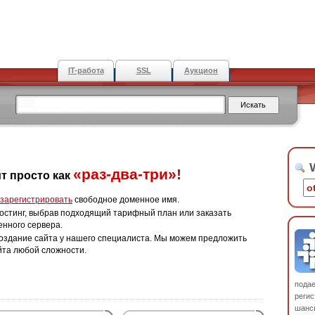
IT-работа
SSL
Аукцион
W
«раз-два-три»!
т просто как
зарегистрировать
свободное доменное имя.
остинг, выбрав подходящий тарифный план или заказать
енного сервера.
оздание сайта у нашего специалиста. Мы можем предложить
йта любой сложности.
пода
регис
шанс