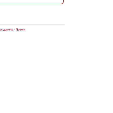
ся домены
·
Прокси